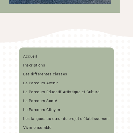
Accueil
Inscriptions
Les différentes classes
Le Parcours Avenir
Le Parcours Éducatif Artistique et Culturel
Le Parcours Santé
Le Parcours Citoyen
Les langues au cœur du projet d’établissement
Vivre ensemble