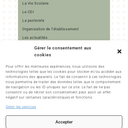
La Vie Scolaire
Le CDI
La pastorale
Organisation de l’établissement
Les actualités
Contact
Gérer le consentement aux
cookies
Pour offrir les meilleures expériences, nous utilisons des
technologies telles que les cookies pour stocker et/ou accéder aux
informations des appareils. Le fait de consentir à ces technologies
nous permettra de traiter des données telles que le comportement
de navigation ou les ID uniques sur ce site. Le fait de ne pas
consentir ou de retirer son consentement peut avoir un effet
17 RUE DANTON
négatif sur certaines caractéristiques et fonctions.
29480
LE RELECQ-KERHUON
Gérer les services
02 98 28 14 75
Contactez-nous
Accepter