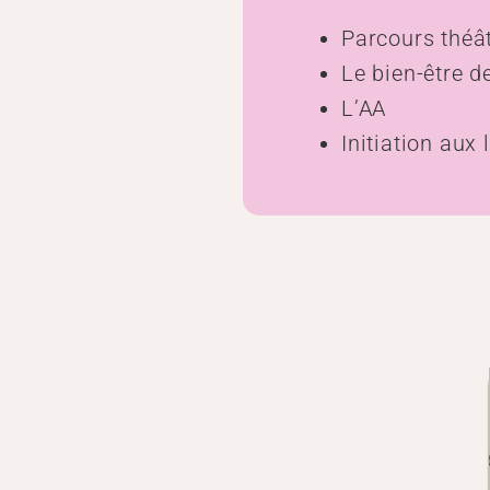
Parcours théâ
Le bien-être de
L’AA
Initiation aux