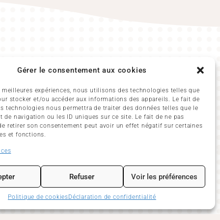
Gérer le consentement aux cookies
07h45 – 11h45 et 13h20 – 17h30
s meilleures expériences, nous utilisons des technologies telles que
07h45 – 11h45 et 13h20 – 17h30
our stocker et/ou accéder aux informations des appareils. Le fait de
es technologies nous permettra de traiter des données telles que le
edi
07h45 – 11h45
de navigation ou les ID uniques sur ce site. Le fait de ne pas
de retirer son consentement peut avoir un effet négatif sur certaines
07h45 – 11h45 et 13h20 – 17h30
es et fonctions.
ices
edi
07h45 – 11h45 et 13h20 – 17h00
i
Fermé
pter
Refuser
Voir les préférences
che
Fermé
Politique de cookies
Déclaration de confidentialité