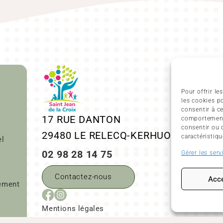
Lundi
Pour offrir le
Mardi
les cookies p
consentir à c
Mercr
17 RUE DANTON
comportement 
consentir ou 
29480
LE RELECQ-KERHUON
Jeudi
caractéristiqu
el
02 98 28 14 75
Gérer les serv
Vendr
Samed
Contactez-nous
Acce
sement
Diman
Mentions légales