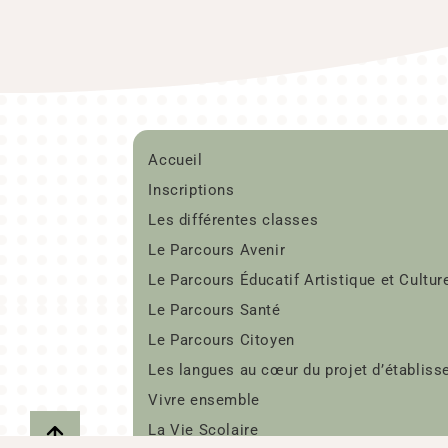
Accueil
Inscriptions
Les différentes classes
Le Parcours Avenir
Le Parcours Éducatif Artistique et Cultur
Le Parcours Santé
Le Parcours Citoyen
Les langues au cœur du projet d’établis
Vivre ensemble
La Vie Scolaire