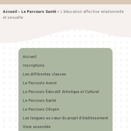
Accueil
»
Le Parcours Santé
»
L’éducation affective relationnelle
et sexuelle
Accueil
Inscriptions
Les différentes classes
Le Parcours Avenir
Le Parcours Éducatif Artistique et Culturel
Le Parcours Santé
Le Parcours Citoyen
Les langues au cœur du projet d’établissement
Vivre ensemble