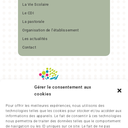
La Vie Scolaire
Le CDI
La pastorale
Organisation de l’établissement
Les actualités
Contact
Gérer le consentement aux
cookies
17 RUE DANTON
29480
LE RELECQ-KERHUON
Pour offrir les meilleures expériences, nous utilisons des
02 98 28 14 75
technologies telles que les cookies pour stocker et/ou accéder aux
informations des appareils. Le fait de consentir à ces technologies
Contactez-nous
nous permettra de traiter des données telles que le comportement
de navigation ou les ID uniques sur ce site. Le fait de ne pas