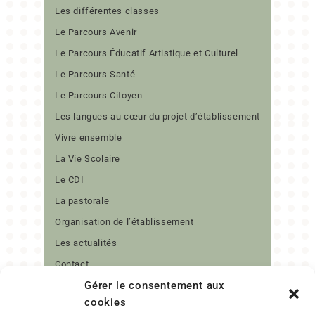
Les différentes classes
Le Parcours Avenir
Le Parcours Éducatif Artistique et Culturel
Le Parcours Santé
Le Parcours Citoyen
Les langues au cœur du projet d’établissement
Vivre ensemble
La Vie Scolaire
Le CDI
La pastorale
Organisation de l’établissement
Les actualités
Contact
Gérer le consentement aux
cookies