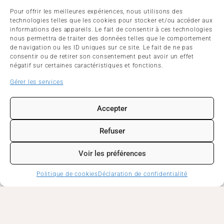
Pour offrir les meilleures expériences, nous utilisons des
technologies telles que les cookies pour stocker et/ou accéder aux
informations des appareils. Le fait de consentir à ces technologies
nous permettra de traiter des données telles que le comportement
de navigation ou les ID uniques sur ce site. Le fait de ne pas
17 RUE DANTON
consentir ou de retirer son consentement peut avoir un effet
29480
LE RELECQ-KERHUON
négatif sur certaines caractéristiques et fonctions.
02 98 28 14 75
Gérer les services
Contactez-nous
Accepter
Mentions légales
Refuser
Politique de cookies
Déclaration de confidentialité
Voir les préférences
Politique de cookies
Déclaration de confidentialité
Lundi
07h45 – 11h45 et 13h20 – 17h30
Mardi
07h45 – 11h45 et 13h20 – 17h30
Mercredi
07h45 – 11h45