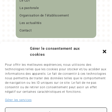
Le CDI
La pastorale
Organisation de l’établissement
Les actualités
Contact
Gérer le consentement aux
cookies
Pour offrir les meilleures expériences, nous utilisons des
technologies telles que les cookies pour stocker et/ou accéder aux
informations des appareils. Le fait de consentir à ces technologies
17 RUE DANTON
nous permettra de traiter des données telles que le comportement
29480
LE RELECQ-KERHUON
de navigation ou les ID uniques sur ce site. Le fait de ne pas
02 98 28 14 75
consentir ou de retirer son consentement peut avoir un effet
négatif sur certaines caractéristiques et fonctions.
Contactez-nous
Gérer les services
Mentions légales